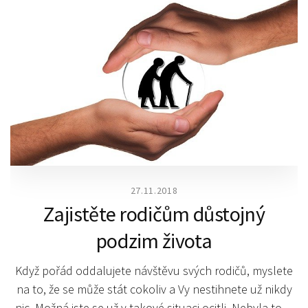
27.11.2018
Zajistěte rodičům důstojný
podzim života
Když pořád oddalujete návštěvu svých rodičů, myslete
na to, že se může stát cokoliv a Vy nestihnete už nikdy
nic. Možná jste se už v takové situaci ocitli. Nebyla to…