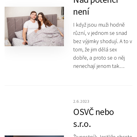
není
I když jsou muži hodně
různí, v jednom se snad
bez výjimky shodují. A to v
tom, že jim dělá sex
dobře, a proto se o něj
nenechají jenom tak…
2.6.2023
OSVČ nebo
s.r.o.
Živnostník Jestliže chcete