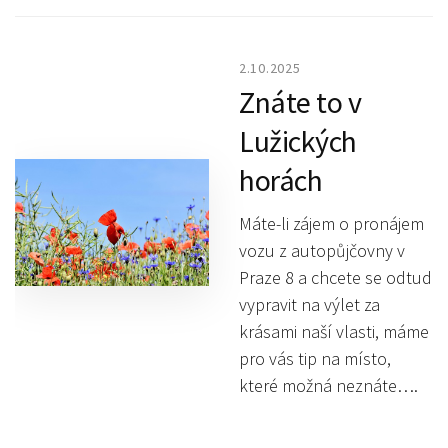
2.10.2025
Znáte to v
Lužických
horách
Máte-li zájem o pronájem
vozu z autopůjčovny v
Praze 8 a chcete se odtud
vypravit na výlet za
krásami naší vlasti, máme
pro vás tip na místo,
které možná neznáte….