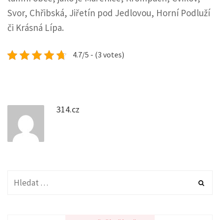
Svor, Chřibská, Jiřetín pod Jedlovou, Horní Podluží
či Krásná Lípa.
4.7/5 - (3 votes)
314.cz