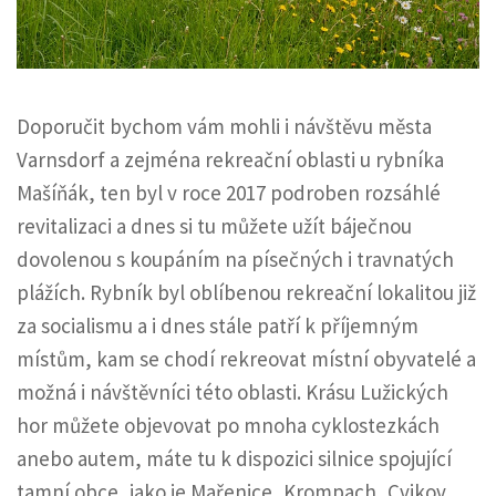
Doporučit bychom vám mohli i návštěvu města
Varnsdorf a zejména rekreační oblasti u rybníka
Mašíňák, ten byl v roce 2017 podroben rozsáhlé
revitalizaci a dnes si tu můžete užít báječnou
dovolenou s koupáním na písečných i travnatých
plážích. Rybník byl oblíbenou rekreační lokalitou již
za socialismu a i dnes stále patří k příjemným
místům, kam se chodí rekreovat místní obyvatelé a
možná i návštěvníci této oblasti.
Krásu Lužických
hor můžete objevovat po mnoha cyklostezkách
anebo autem, máte tu k dispozici silnice spojující
tamní obce, jako je Mařenice, Krompach, Cvikov,