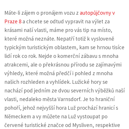
Máte-li zájem o pronájem vozu z
autopůjčovny v
Praze 8
a chcete se odtud vypravit na výlet za
krásami naší vlasti, máme pro vás tip na místo,
které možná neznáte. Nepatří totiž k vysloveně
typickým turistickým oblastem, kam se hrnou tisíce
lidí rok co rok. Nejde o komerční zábavu s mnoha
atrakcemi, ale o překrásnou přírodu se zajímavými
výhledy, které možná předčí i pohled z mnoha
našich rozhleden a vyhlídek.
Lužické hory se
nachází pod jedním ze dvou severních výběžků naší
vlasti, nedaleko města Varnsdorf. Je to hraniční
pohoří, jehož nejvyšší hora Luž prochází hranicí s
Německem a vy můžete na Luž vystoupat po
červené turistické značce od Mysliven, respektive