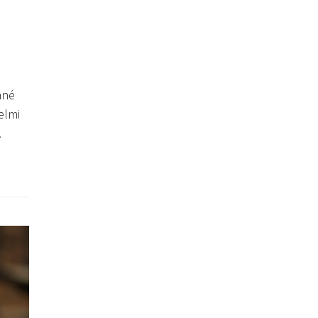
ané
elmi
…