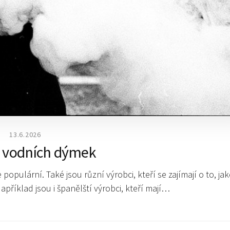
13.6.2026
 vodních dýmek
opulární. Také jsou různí výrobci, kteří se zajímají o to, ja
apříklad jsou i španělští výrobci, kteří mají…