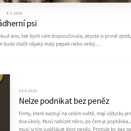
8.5.2026
dherní psi
kud ano, tak bych vám doporučovala, abyste si prvně zjistili,
ám bude stačit nějaký malý pejsek nebo velký…
24.4.2026
Nelze podnikat bez peněz
Firmy, které existují na celém světě, mají vždycky j
dva úkoly. Musí nabízet něco, po čem je poptávka, 
musí si tím vydělávat dost peněz. Protože by bez p