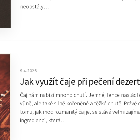
neobstály…
9.4.2026
Jak využít čaje při pečení dezer
Čaj nám nabízí mnoho chutí. Jemné, lehce nasládl
vůně, ale také silně kořeněné a těžké chutě. Právě 
tomu, jak moc rozmanitý čaj je, se stává velmi zají
ingrediencí, která…