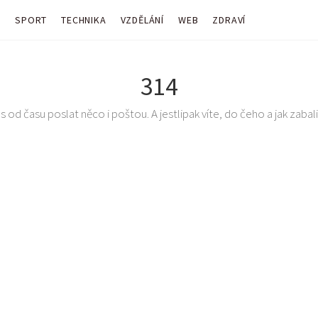
Y
SPORT
TECHNIKA
VZDĚLÁNÍ
WEB
ZDRAVÍ
314
 od času poslat něco i poštou. A jestlipak víte, do čeho a jak zabalit