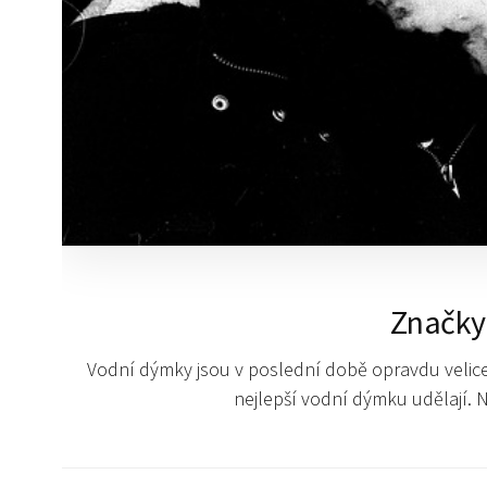
Značky
Vodní dýmky jsou v poslední době opravdu velice p
nejlepší vodní dýmku udělají. N