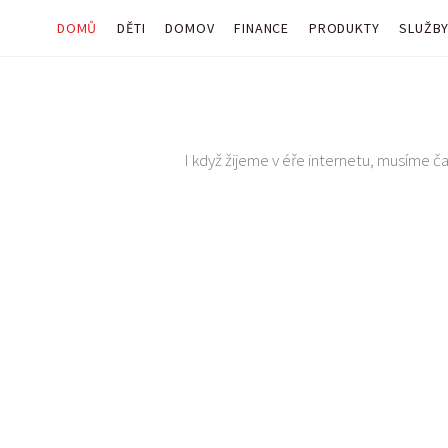
DOMŮ
DĚTI
DOMOV
FINANCE
PRODUKTY
SLUŽB
I když žijeme v éře internetu, musíme čas