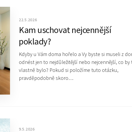
22.5.2026
Kam uschovat nejcennější
poklady?
Kdyby u Vám doma hořelo a Vy byste si museli z d
odnést jen to nejdůležitější nebo nejcennější, co by 
vlastně bylo? Pokud si položíme tuto otázku,
pravděpodobně skoro…
9.5.2026