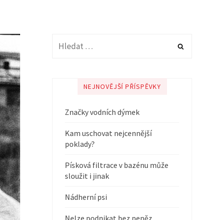
NEJNOVĚJŠÍ PŘÍSPĚVKY
Značky vodních dýmek
Kam uschovat nejcennější
poklady?
Písková filtrace v bazénu může
sloužit i jinak
Nádherní psi
Nelze podnikat bez peněz