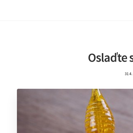
Oslaďte s
314