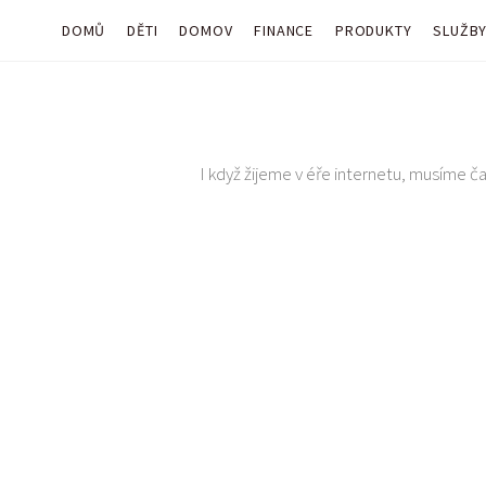
DOMŮ
DĚTI
DOMOV
FINANCE
PRODUKTY
SLUŽB
I když žijeme v éře internetu, musíme čas