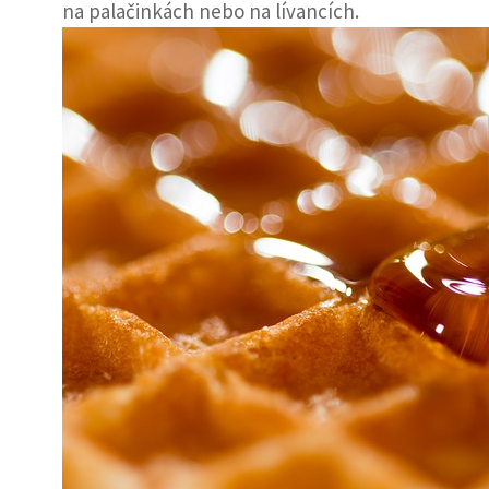
na palačinkách nebo na lívancích.