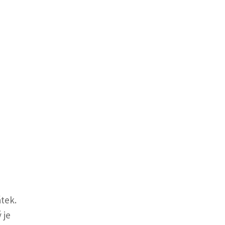
átek.
 je