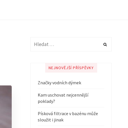
NEJNOVĚJŠÍ PŘÍSPĚVKY
Značky vodních dýmek
Kam uschovat nejcennější
poklady?
Písková filtrace v bazénu může
sloužit i jinak