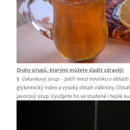
Druhy sirupů, kterými můžete sladit zdravěji:
§
čekankový sirup –
patří mezi novinku v oblasti
glykemický index a vysoký obsah vlákniny. Obsa
javorový sirup. Využijete ho ve studené i teplé ku