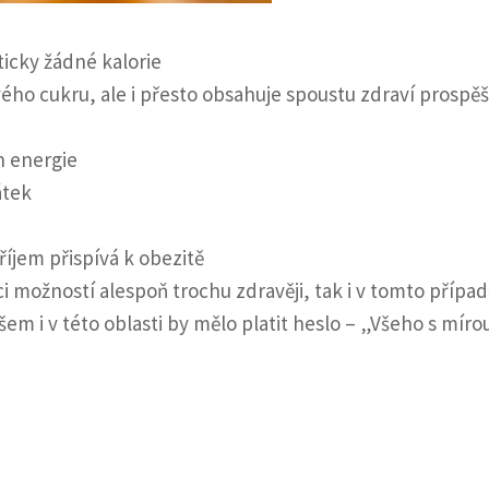
ticky žádné kalorie
vého cukru, ale i přesto obsahuje spoustu zdraví prospě
n energie
átek
říjem přispívá k obezitě
i možností alespoň trochu zdravěji, tak i v tomto případ
m i v této oblasti by mělo platit heslo – „Všeho s mírou