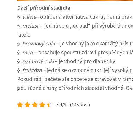
Další přírodní sladidla:
§
stévie
– oblíbená alternativa cukru, nemá prak
§
melasa –
jedná se o „odpad“ při výrobě třtino
látek.
§
hroznový cukr –
je vhodný jako okamžitý přísu
§
med
– obsahuje spoustu zdraví prospěšných l
§
palmový cukr
– je vhodný pro diabetiky
§
fruktóza –
jedná se o ovocný cukr, její vysoký p
Pokud rádi pečete ale chcete se stravovat v rámc
jsou různé druhy přírodních sladidel vhodné. Ovše
4.4/5 - (14 votes)