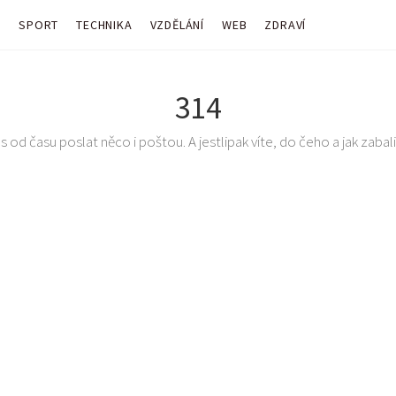
Y
SPORT
TECHNIKA
VZDĚLÁNÍ
WEB
ZDRAVÍ
314
 od času poslat něco i poštou. A jestlipak víte, do čeho a jak zabalit