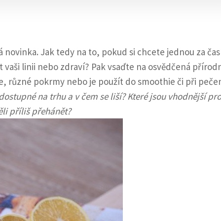
 novinka. Jak tedy na to, pokud si chcete jednou za čas
 vaši linii nebo zdraví? Pak vsaďte na osvědčená přírod
je, různé pokrmy nebo je použít do smoothie či při pečen
ostupné na trhu a v čem se liší? Které jsou vhodnější pr
li příliš přehánět?