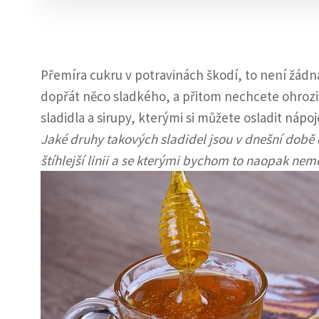
Přemíra cukru v potravinách škodí, to není žádná
dopřát něco sladkého, a přitom nechcete ohrozit
sladidla a sirupy, kterými si můžete osladit nápo
Jaké druhy takových sladidel jsou v dnešní době d
štíhlejší linii a se kterými bychom to naopak nemě