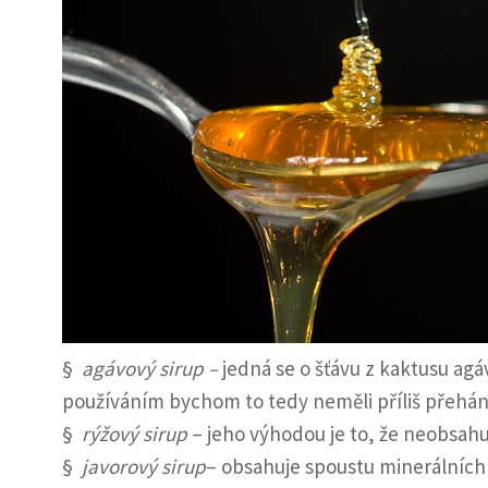
§
agávový sirup –
jedná se o šťávu z kaktusu agá
používáním bychom to tedy neměli příliš přehán
§
rýžový sirup
– jeho výhodou je to, že neobsahu
§
javorový sirup
– obsahuje spoustu minerálních l