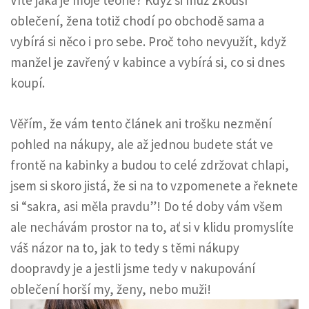
Víte jaká je moje teorie? Když si muž zkouší
oblečení, žena totiž chodí po obchodě sama a
vybírá si něco i pro sebe. Proč toho nevyužít, když
manžel je zavřený v kabince a vybírá si, co si dnes
koupí.
Věřím, že vám tento článek ani trošku nezmění
pohled na nákupy, ale až jednou budete stát ve
frontě na kabinky a budou to celé zdržovat chlapi,
jsem si skoro jistá, že si na to vzpomenete a řeknete
si “sakra, asi měla pravdu”! Do té doby vám všem
ale nechávám prostor na to, ať si v klidu promyslíte
váš názor na to, jak to tedy s těmi nákupy
doopravdy je a jestli jsme tedy v nakupování
oblečení horší my, ženy, nebo muži!