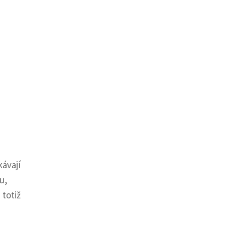
kávají
u,
 totiž