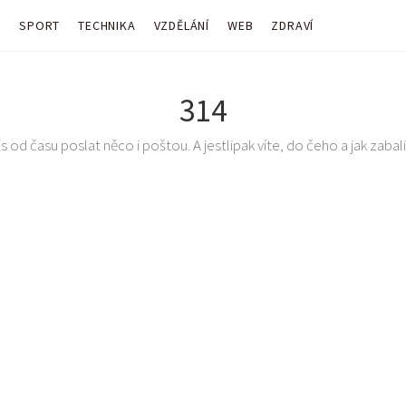
Y
SPORT
TECHNIKA
VZDĚLÁNÍ
WEB
ZDRAVÍ
314
 od času poslat něco i poštou. A jestlipak víte, do čeho a jak zabalit