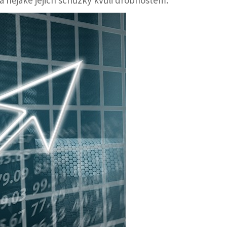
na nějaké jejich schůzky kvůli drobnostem.