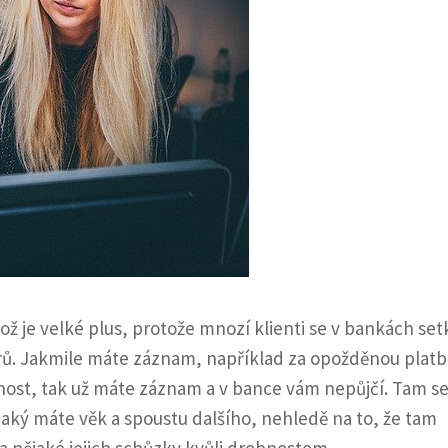
Což je velké plus, protože mnozí klienti se v bankách set
rů. Jakmile máte záznam, například za opožděnou platb
nost, tak už máte záznam a v bance vám nepůjčí. Tam se
u, jaký máte věk a spoustu dalšího, nehledě na to, že tam