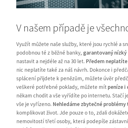
V našem případě je všechno
Využít můžete naše služby, které jsou rychlé a 
podobnou té z běžné banky,
garantovaný nízký 
nastavit a nejdéle až na 30 let.
Předem neplatíte
nic neplatíte také za náš návrh. Dokonce i před
splácení přijdete k penězům, můžete úvěr předča
veškeré potřebné poklady, můžete mít
peníze i
někam chodit a vše vyřídíte po internetu. Stačí 
vše je vyřízeno.
Nehledáme zbytečné problémy 
komplikovat život. Jde pouze o to, zdali dokážete
nemovitostí třetí osoby, která podepíše zástavní 