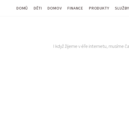
DOMŮ
DĚTI
DOMOV
FINANCE
PRODUKTY
SLUŽB
I když žijeme v éře internetu, musíme čas