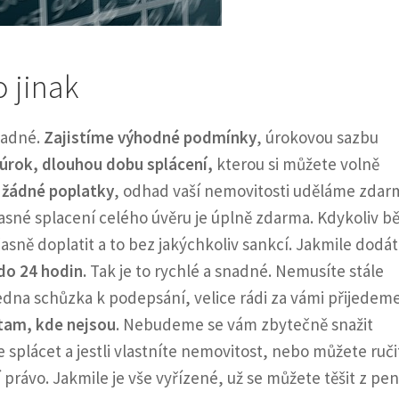
 jinak
snadné.
Zajistíme výhodné podmínky
, úrokovou sazbu
úrok, dlouhou dobu splácení,
kterou si můžete volně
 žádné poplatky
, odhad vaší nemovitosti uděláme zdar
časné splacení celého úvěru je úplně zdarma. Kdykoliv 
sně doplatit a to bez jakýchkoliv sankcí. Jakmile dodá
 do 24 hodin.
Tak je to rychlé a snadné. Nemusíte stále
jedna schůzka k podepsání, velice rádi za vámi přijedeme
tam, kde nejsou
. Nebudeme se vám zbytečně snažit
 splácet a jestli vlastníte nemovitost, nebo můžete ruči
právo. Jakmile je vše vyřízené, už se můžete těšit z pen