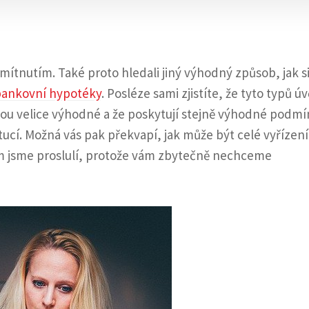
dmítnutím. Také proto hledali jiný výhodný způsob, jak s
ankovní hypotéky
. Posléze sami zjistíte, že tyto typů úv
jsou velice výhodné a že poskytují stejně výhodné podmí
ucí. Možná vás pak překvapí, jak může být celé vyřízení
ím jsme proslulí, protože vám zbytečně nechceme