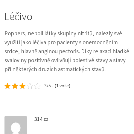
Léčivo
Poppers, neboli látky skupiny nitritů, nalezly své
využití jako léčiva pro pacienty s onemocněním
srdce, hlavně anginou pectoris. Díky relaxaci hladké
svaloviny pozitivně ovlivňují bolestivé stavy a stavy
při některých druzích astmatických stavů.
3/5 - (1 vote)
314.cz