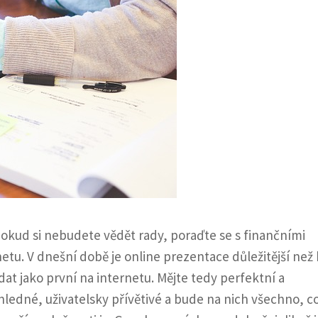
okud si nebudete vědět rady, poraďte se s finančními
etu. V dnešní době je online prezentace důležitější než
edat jako první na internetu. Mějte tedy perfektní a
edné, uživatelsky přívětivé a bude na nich všechno, co