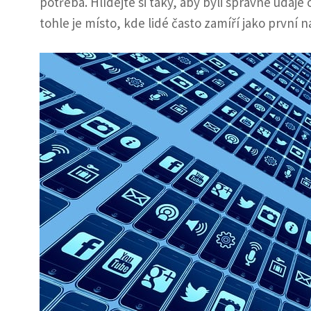
potřeba. Hlídejte si taky, aby byli správné údaje
tohle je místo, kde lidé často zamíří jako první 