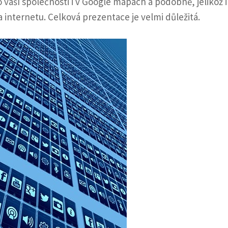
 o vaší společnosti i v Google mapách a podobně, jelikož i
na internetu. Celková prezentace je velmi důležitá.