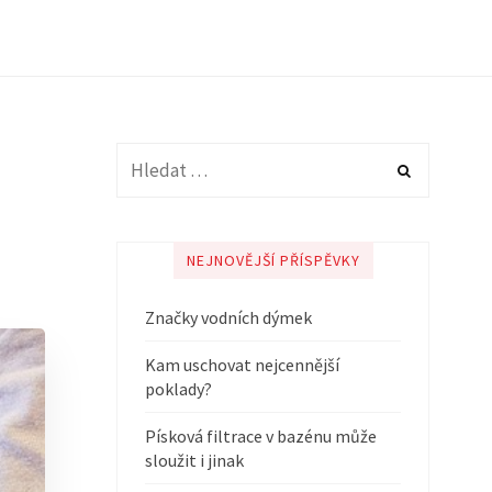
NEJNOVĚJŠÍ PŘÍSPĚVKY
Značky vodních dýmek
Kam uschovat nejcennější
poklady?
Písková filtrace v bazénu může
sloužit i jinak