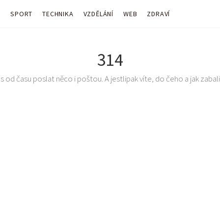
Y
SPORT
TECHNIKA
VZDĚLÁNÍ
WEB
ZDRAVÍ
314
 od času poslat něco i poštou. A jestlipak víte, do čeho a jak zabalit