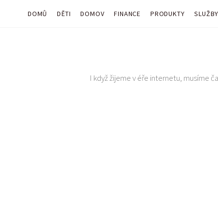
DOMŮ
DĚTI
DOMOV
FINANCE
PRODUKTY
SLUŽB
I když žijeme v éře internetu, musíme čas