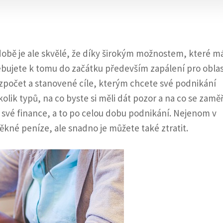
obě je ale skvělé, že díky širokým možnostem, které 
ebujete k tomu do začátku především zapálení pro oblas
rozpočet a stanovené cíle, kterým chcete své podnikání
olik typů, na co byste si měli dát pozor a na co se zaměř
 své finance, a to po celou dobu podnikání. Nejenom v
ěkné peníze, ale snadno je můžete také ztratit.