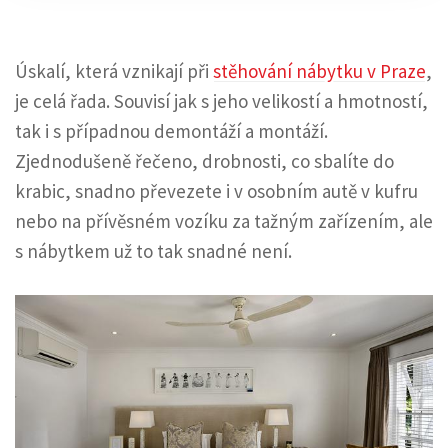
Úskalí, která vznikají při
stěhování nábytku v Praze
,
je celá řada. Souvisí jak s jeho velikostí a hmotností,
tak i s případnou demontáží a montáží.
Zjednodušeně řečeno, drobnosti, co sbalíte do
krabic, snadno převezete i v osobním autě v kufru
nebo na přívěsném vozíku za tažným zařízením, ale
s nábytkem už to tak snadné není.