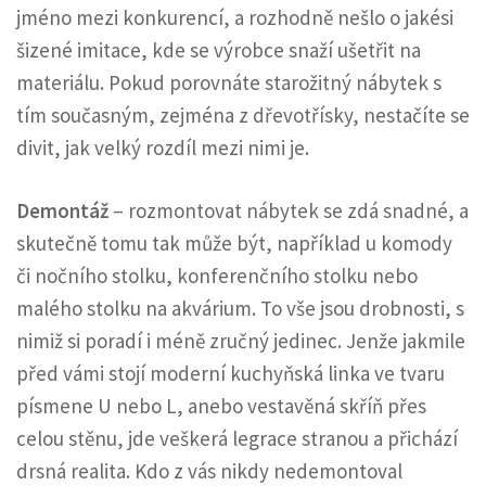
jméno mezi konkurencí, a rozhodně nešlo o jakési
šizené imitace, kde se výrobce snaží ušetřit na
materiálu. Pokud porovnáte starožitný nábytek s
tím současným, zejména z dřevotřísky, nestačíte se
divit, jak velký rozdíl mezi nimi je.
Demontáž
– rozmontovat nábytek se zdá snadné, a
skutečně tomu tak může být, například u komody
či nočního stolku, konferenčního stolku nebo
malého stolku na akvárium. To vše jsou drobnosti, s
nimiž si poradí i méně zručný jedinec. Jenže jakmile
před vámi stojí moderní kuchyňská linka ve tvaru
písmene U nebo L, anebo vestavěná skříň přes
celou stěnu, jde veškerá legrace stranou a přichází
drsná realita. Kdo z vás nikdy nedemontoval