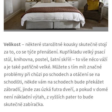
Velikost
– některé starožitné kousky skutečně stojí
za to, co se týče přenášení. Kupříkladu velký psací
stůl, knihovna, postel, šatní skříň – to vše něco váží
a je také patřičně velké. Můžete s tím mít značné
problémy při chůzi po schodech a otáčení se na
schodišti, někde vám na schodech bude překážet
zábradlí, jinde zas úzká futra dveří, a pokud v domě
není nákladní výtah, z vyšších pater to bude
skutečně zabíračka.