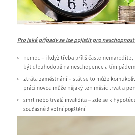
Pro jaké případy se lze pojistit pro neschopnost
nemoc – i když třeba příliš často nemarodíte,
být dlouhodobě na neschopence a tím pádem i
ztráta zaměstnání – stát se to může komukoliv,
práci novou může nějaký ten měsíc trvat a pe
smrt nebo trvalá invalidita – zde se k hypotéce
současné životní pojištění