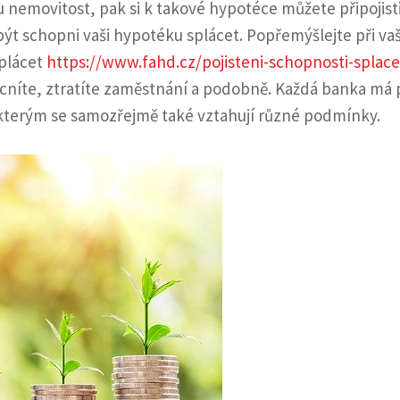
nemovitost, pak si k takové hypotéce můžete připojisti
ýt schopni vaši hypotéku splácet. Popřemýšlejte při vaš
splácet
https://www.fahd.cz/pojisteni-schopnosti-splace
ocníte, ztratíte zaměstnání a podobně. Každá banka má 
 kterým se samozřejmě také vztahují různé podmínky.