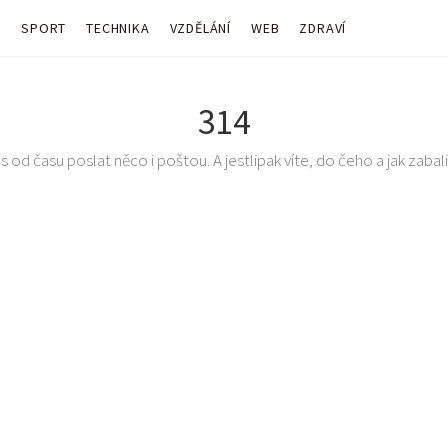
Y
SPORT
TECHNIKA
VZDĚLÁNÍ
WEB
ZDRAVÍ
314
 od času poslat něco i poštou. A jestlipak víte, do čeho a jak zabalit