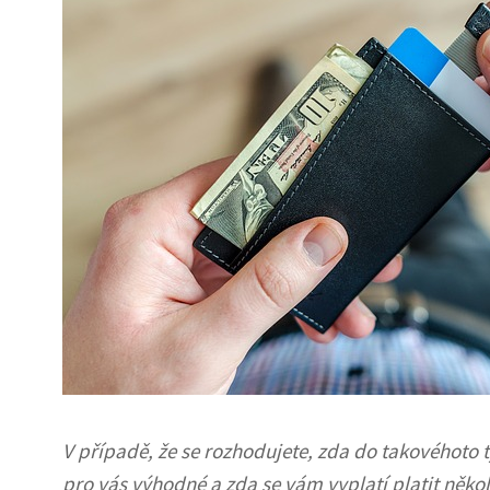
V případě, že se rozhodujete, zda do takovéhoto typ
pro vás výhodné a zda se vám vyplatí platit někol