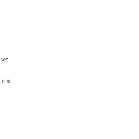
uset
ít si