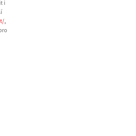
t i
í
t/
,
pro