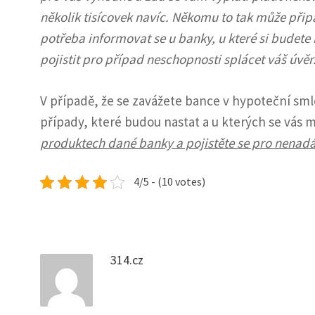
několik tisícovek navíc
. Někomu to tak může připa
potřeba informovat se u banky, u které si budete
pojistit pro případ neschopnosti splácet váš úvěr
V případě, že se zavážete bance v hypoteční smlo
případy, které budou nastat a u kterých se vás 
produktech dané banky a pojistěte se pro nenadá
4/5 - (10 votes)
314.cz