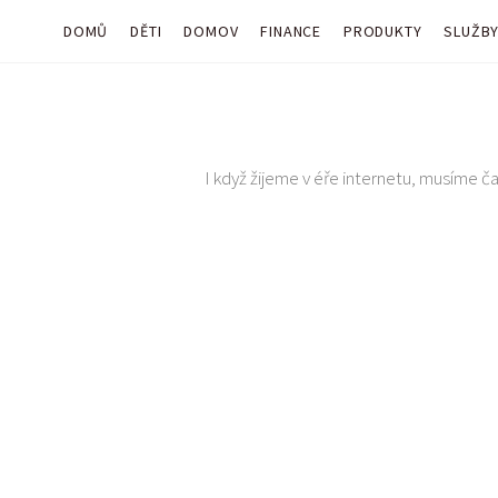
DOMŮ
DĚTI
DOMOV
FINANCE
PRODUKTY
SLUŽB
I když žijeme v éře internetu, musíme čas