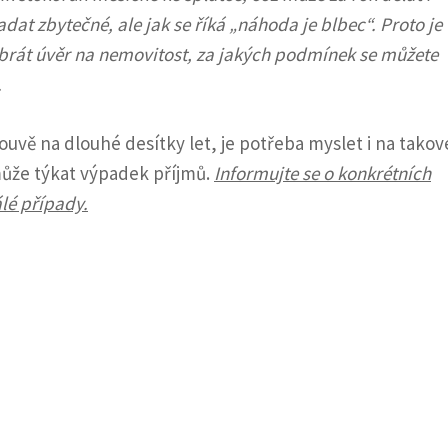
dat zbytečné, ale jak se říká „náhoda je blbec“. Proto je
 brát úvěr na nemovitost, za jakých podmínek se můžete
.
uvě na dlouhé desítky let, je potřeba myslet i na takov
může týkat výpadek příjmů.
Informujte se o konkrétních
lé případy.