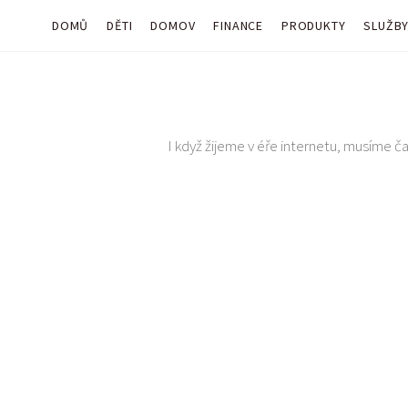
DOMŮ
DĚTI
DOMOV
FINANCE
PRODUKTY
SLUŽB
I když žijeme v éře internetu, musíme čas