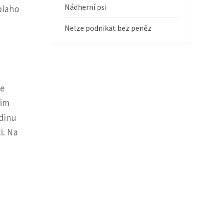
Nádherní psi
blaho
Nelze podnikat bez peněz
se
jim
odinu
i. Na