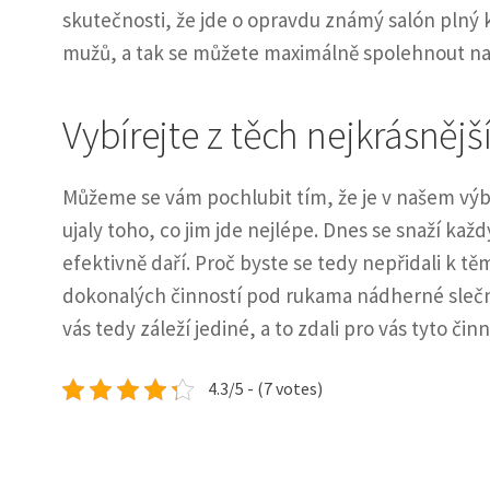
skutečnosti, že jde o opravdu známý salón plný 
mužů, a tak se můžete maximálně spolehnout na
Vybírejte z těch nejkrásnějš
Můžeme se vám pochlubit tím, že je v našem výb
ujaly toho, co jim jde nejlépe. Dnes se snaží každ
efektivně daří. Proč byste se tedy nepřidali k tě
dokonalých činností pod rukama nádherné slečny?
vás tedy záleží jediné, a to zdali pro vás tyto čin
4.3/5 - (7 votes)