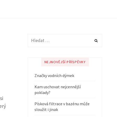
NEJNOVĚJŠÍ PŘÍSPĚVKY
Značky vodních dýmek
Kam uschovat nejcennější
poklady?
si
Písková filtrace v bazénu může
erý
sloužit i jinak