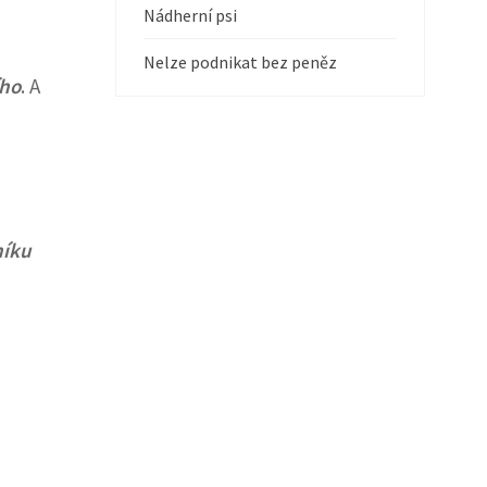
Nádherní psi
Nelze podnikat bez peněz
ího
. A
níku