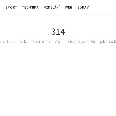
Y
SPORT
TECHNIKA
VZDĚLÁNÍ
WEB
ZDRAVÍ
314
 od času poslat něco i poštou. A jestlipak víte, do čeho a jak zabalit