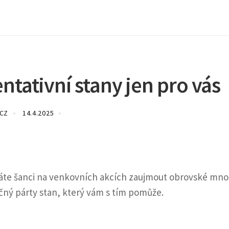
tativní stany jen pro vás
.CZ
14.4.2025
máte šanci na venkovních akcích zaujmout obrovské mno
ečný
párty stan
, který vám s tím pomůže.