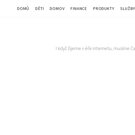
DOMŮ
DĚTI
DOMOV
FINANCE
PRODUKTY
SLUŽB
I když žijeme v éře internetu, musíme čas