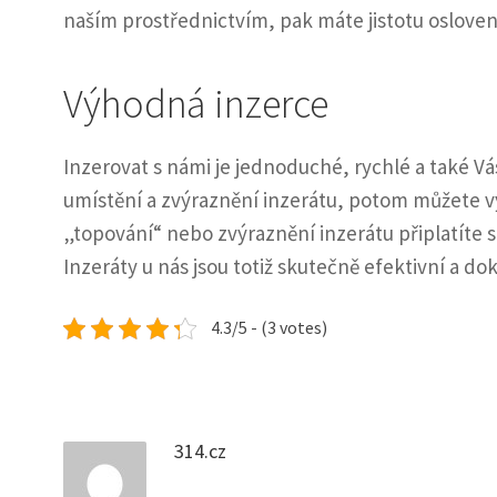
naším prostřednictvím, pak máte jistotu osloven
Výhodná inzerce
Inzerovat s námi je jednoduché, rychlé a také Vá
umístění a zvýraznění inzerátu, potom můžete vy
„topování“ nebo zvýraznění inzerátu připlatíte s
Inzeráty u nás jsou totiž skutečně efektivní a doká
4.3/5 - (3 votes)
314.cz