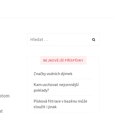
NEJNOVĚJŠÍ PŘÍSPĚVKY
Značky vodních dýmek
Kam uschovat nejcennější
poklady?
Potom
Písková filtrace v bazénu může
sloužit i jinak
at