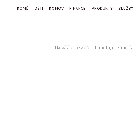
DOMŮ
DĚTI
DOMOV
FINANCE
PRODUKTY
SLUŽB
I když žijeme v éře internetu, musíme čas