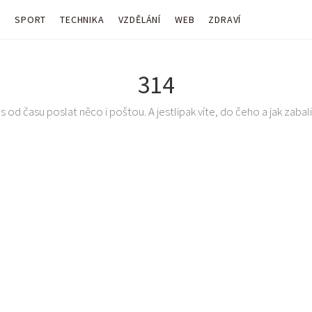
Y
SPORT
TECHNIKA
VZDĚLÁNÍ
WEB
ZDRAVÍ
314
 od času poslat něco i poštou. A jestlipak víte, do čeho a jak zabalit